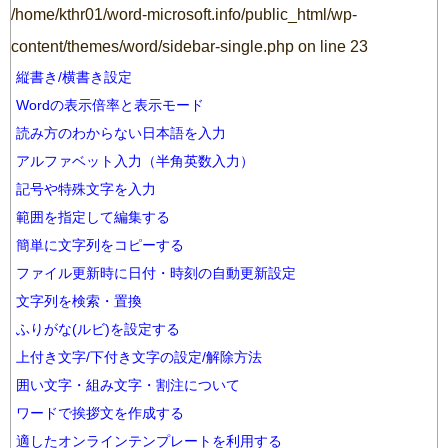
/home/kthr01/word-microsoft.info/public_html/wp-
content/themes/word/sidebar-single.php
on line
23
縦書き/横書き設定
Wordの表示倍率と表示モード
読み方のわからない日本語を入力
アルファベット入力（半角英数入力）
記号や特殊文字を入力
範囲を指定して編集する
簡単に文字列をコピーする
ファイル更新時に日付・時刻の自動更新設定
文字列を検索・置換
ふりがな(ルビ)を設定する
上付き文字/下付き文字の設定/解除方法
囲い文字・組み文字・割注について
ワードで挨拶文を作成する
適したオンラインテンプレートを利用する