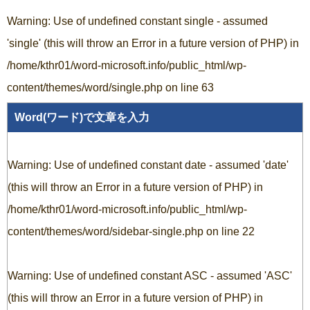
Warning
: Use of undefined constant single - assumed
'single' (this will throw an Error in a future version of PHP) in
/home/kthr01/word-microsoft.info/public_html/wp-
content/themes/word/single.php
on line
63
Word(ワード)で文章を入力
Warning
: Use of undefined constant date - assumed 'date'
(this will throw an Error in a future version of PHP) in
/home/kthr01/word-microsoft.info/public_html/wp-
content/themes/word/sidebar-single.php
on line
22
Warning
: Use of undefined constant ASC - assumed 'ASC'
(this will throw an Error in a future version of PHP) in