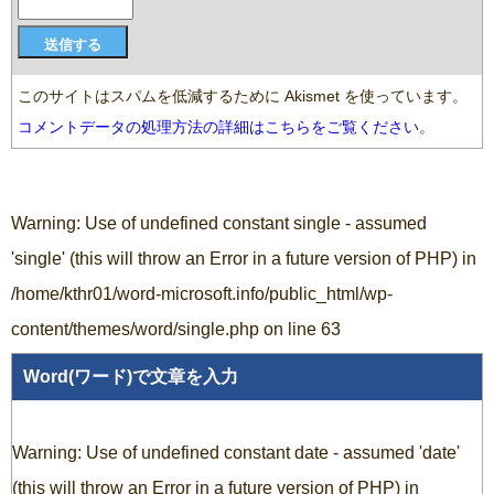
このサイトはスパムを低減するために Akismet を使っています。
コメントデータの処理方法の詳細はこちらをご覧ください
。
Warning
: Use of undefined constant single - assumed
'single' (this will throw an Error in a future version of PHP) in
/home/kthr01/word-microsoft.info/public_html/wp-
content/themes/word/single.php
on line
63
Word(ワード)で文章を入力
Warning
: Use of undefined constant date - assumed 'date'
(this will throw an Error in a future version of PHP) in